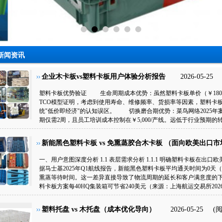
新闻资讯
企业木卡板vs塑料卡板用户体验分析报告
2026-05-25
塑料卡板优势验证 生命周期成本优势：虽然塑料卡板单价（￥180）
TCO模型证明，考虑到使用寿命、维修频率、货损率等因素，塑料卡板
统"低价即经济"的认知误区。 切换磨合期优势：菜鸟网络2025
期仅需2周，且员工培训成本控制在￥5,000/产线。远低于行业预期
新能黑色塑料卡板 vs 免熏蒸胶合木卡板 （面向欧美出口市
一、用户意图深度分析 1.1 表层需求分析 1.1.1 明确塑料卡板在出口欧美
据马士基2025年Q1航线报告，新能黑色塑料卡板平均通关时间为0天
熏蒸等待时间。这一差异直接导致了物流周期的延长和客户满意度的下降。 
料卡板方案每40HQ集装箱可节省240美元（来源：上海航运交易所202
件，按标准柜1000件计算，单柜可节约35,000美元的隐性成本。 1.2 深层
CBP数据显示，因ISPM15违规退运的胶合木卡板达1.2万票，货值4
塑料托盘 vs 木托盘（成本优化导向）
2026-05-25
(
100%通关率，彻底消除这一风险。 1.2.2 降低综合成本 当塑料卡板
卡板25%。同时，塑料卡板循环使用寿命达120次，是木卡板（60次）的