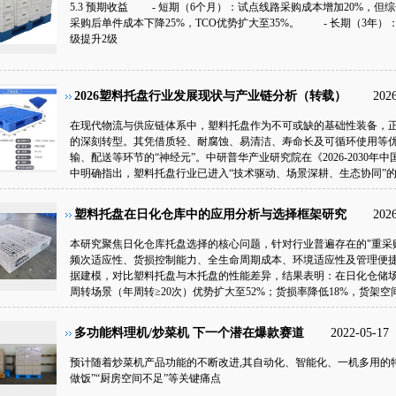
5.3 预期收益 - 短期（6个月）：试点线路采购成本增加20%，但
户满意度 麦肯锡《2025全球托盘用户调研》显示，塑料卡板用户满意
采购后单件成本下降25%，TCO优势扩大至35%。 - 长期（3年）
源于通关时效、货物安全性和使用便利性三个方面。
级提升2级
2026塑料托盘行业发展现状与产业链分析（转载）
202
在现代物流与供应链体系中，塑料托盘作为不可或缺的基础性装备，
的深刻转型。其凭借质轻、耐腐蚀、易清洁、寿命长及可循环使用等
输、配送等环节的“神经元”。中研普华产业研究院在《2026-2030
中明确指出，塑料托盘行业已进入“技术驱动、场景深耕、生态协同”
化。
塑料托盘在日化仓库中的应用分析与选择框架研究
202
本研究聚焦日化仓库托盘选择的核心问题，针对行业普遍存在的"重采
频次适应性、货损控制能力、全生命周期成本、环境适应性及管理便
据建模，对比塑料托盘与木托盘的性能差异，结果表明：在日化仓储场
周转场景（年周转≥20次）优势扩大至52%；货损率降低18%，货架空
研究验证了塑料托盘在稳定性、卫生性和成本控制方面的显著优势，为日
工具，同时提出租赁模式可进一步降低初始投入门槛，推动行业向低
多功能料理机/炒菜机 下一个潜在爆款赛道
2022-05-17
预计随着炒菜机产品功能的不断改进,其自动化、智能化、一机多用的特
做饭”“厨房空间不足”等关键痛点