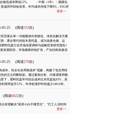
综合物流成本降低12%。 - 中期（1年）：规模化
度达92%，远高于木卡板的71%。主要满意度差异来
：形成闭环回收体系，年均成本持续下降8%，ESG评
更多>>
更多>>
6-05-25
(阅读
333
次)
正经历着从单一功能载体向智能化、绿色化解决方案
优势，逐步替代传统木质托盘，成为连接仓储、运
年中国塑料托盘行业市场深度调研与战略投资研究报告》
的新发展阶段，市场规模持续扩张，产业结构加速优
更多>>
6-05-25
(阅读
279
次)
购成本、轻全生命周期成本"现象，构建了包含周转
捷性的五点判断框架。通过案例分析、问卷调查和数
景下，塑料托盘年均综合成本比木托盘低43%，高
间利用率提升12%，年停机维护时间减少146小时。
化企业提供了从"经验决策"到"数据驱动"的转型
碳仓储方向发展。
更多>>
(阅读
6022
次)
点有望解决“厨房小白不懂烹饪”、“打工人没时间
更多>>