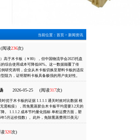
当前位置：
首页
>
新闻资讯
(阅读
236
次)
高于木卡板（￥80），但中国物流学会2025托盘
的综合使用成本可降低60%。这一数据颠覆了传
年案例研究表明，企业从木卡板切换至塑料卡板的适应
的转型阻力，证明塑料卡板具备极强的用户友好性。
更多>>
场
2026-05-25
(阅读
317
次)
时优于木卡板的证据 1.1.1.1 通关时效对比数据 根
（无需检疫），而免熏蒸胶合木卡板平均需要3.2天的
1.1.1.2 成本节约量化指标 单柜运费方面，塑
6年5月运价指数）。此外，免除熏蒸费用35美元/
动机分析 1.2.1 规避木卡板检疫风险 2025年美国
800万美元。塑料卡板凭借FDA食品接触级认证，实现
阅读
320
次)
量产达到5万片/月时，单件成本可降至18美元，低于木
两倍，长期使用成本优势更加显著。 1.2.3 提升客