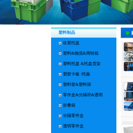
塑料制品
吹塑托盘
塑料&物流&周转箱
塑料托盘 &托盘货架
塑胶卡板 /托板
塑料筐&塑料筛
零件盒&分隔符&透明
折叠箱
分隔零件盒
透明零件盒