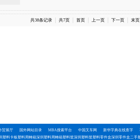
共38条记录
共7页
首页
上一页
下一页
末页
外贸展厅
国外网站目录
MBA搜索平台
中国叉车网
新华字典在线查字
圳塑料卡板塑料周轉箱深圳塑料周轉箱塑料筐深圳塑料筐塑料零件盒深圳零件盒二手