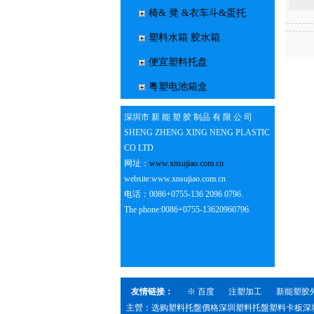
椅& 凳 &衣车斗&蛋托
塑料水箱 胶水箱
便宜塑料托盘
粤塑电池箱盒
深圳市 新 能 塑 胶 制品 有 限 公 司
SHENG ZHENG XING NENG PLASTIC
CO LTD
网址：
www.xnsujiao.com.cn
website:www.xnsujiao.com.cn
电话：0086+0755-136 2096 0796.
The phone:0086+0755-13620960796.
友情链接：
※ 百度
注塑加工
新能塑胶
主營：选购塑料托盤價格深圳塑料托盤塑料卡板深