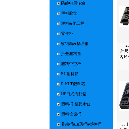
防静电周转箱
塑料胶盘
塑料&化工桶
零件柜
收纳箱&整理箱
外尺寸
折叠塑料筐
内尺
塑料中空板
EU塑料箱
R-KLT塑料箱
HP日式汽配箱
塑料桶 塑胶水缸
塑料垃圾桶
养殖桶#加药桶#搅拌桶
22