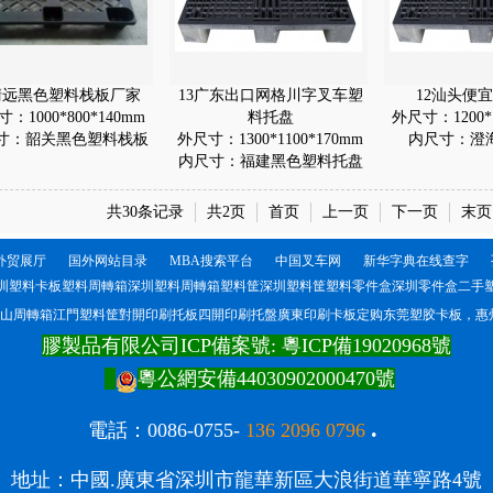
清远黑色塑料栈板厂家
13广东出口网格川字叉车塑
12汕头便
：1000*800*140mm
料托盘
外尺寸：1200*1
寸：韶关黑色塑料栈板
外尺寸：1300*1100*170mm
内尺寸：澄
内尺寸：福建黑色塑料托盘
共30条记录
共2页
首页
上一页
下一页
末页
外贸展厅
国外网站目录
MBA搜索平台
中国叉车网
新华字典在线查字
圳塑料卡板塑料周轉箱深圳塑料周轉箱塑料筐深圳塑料筐塑料零件盒深圳零件盒二手
山周轉箱江門塑料筐對開印刷托板四開印刷托盤廣東印刷卡板定购东莞塑胶卡板，惠州
膠製品有限公司ICP備案號:
粵ICP備19020968號
粵公網安備44030902000470號
.
電
話：0086-0755-
136 2096 0796
地址：中國.廣東省深圳市龍華新區大浪街道華寧路4號