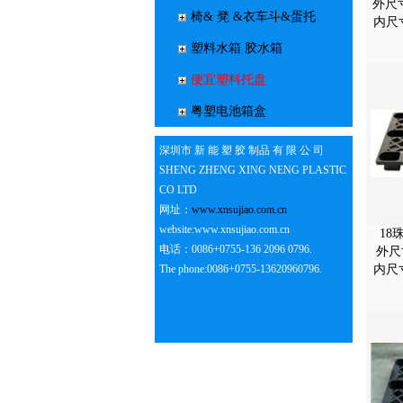
外尺寸
椅& 凳 &衣车斗&蛋托
内尺
塑料水箱 胶水箱
便宜塑料托盘
粤塑电池箱盒
深圳市 新 能 塑 胶 制品 有 限 公 司
SHENG ZHENG XING NENG PLASTIC
CO LTD
网址：
www.xnsujiao.com.cn
website:www.xnsujiao.com.cn
18
电话：0086+0755-136 2096 0796.
外尺寸
The phone:0086+0755-13620960796.
内尺