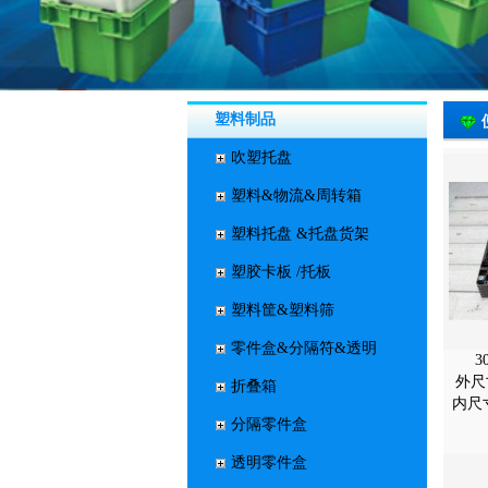
塑料制品
吹塑托盘
塑料&物流&周转箱
塑料托盘 &托盘货架
塑胶卡板 /托板
塑料筐&塑料筛
零件盒&分隔符&透明
外尺寸
折叠箱
内尺
分隔零件盒
透明零件盒