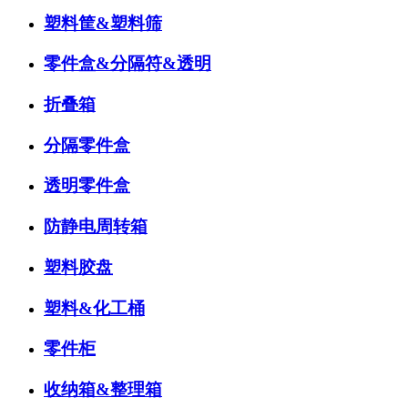
塑料筐&塑料筛
零件盒&分隔符&透明
折叠箱
分隔零件盒
透明零件盒
防静电周转箱
塑料胶盘
塑料&化工桶
零件柜
收纳箱&整理箱