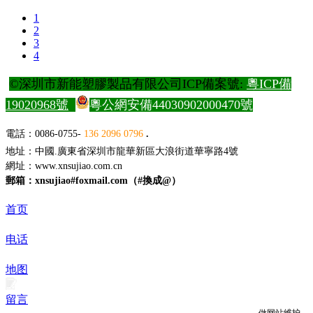
1
2
3
4
©深圳市新能塑膠製品有限公司ICP備案號:
粵ICP備
19020968號
粵公網安備44030902000470號
電
話：0086-0755-
136 2096 0796
.
地址：中國.廣東省深圳市龍華新區大浪街道華寧路4號
網址：
www.xnsujiao.com.cn
郵箱：xnsujiao#foxmail.com（#換成@）
首页
电话
地图
留言