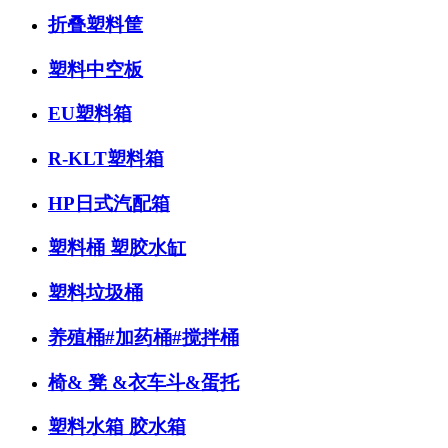
折叠塑料筐
塑料中空板
EU塑料箱
R-KLT塑料箱
HP日式汽配箱
塑料桶 塑胶水缸
塑料垃圾桶
养殖桶#加药桶#搅拌桶
椅& 凳 &衣车斗&蛋托
塑料水箱 胶水箱