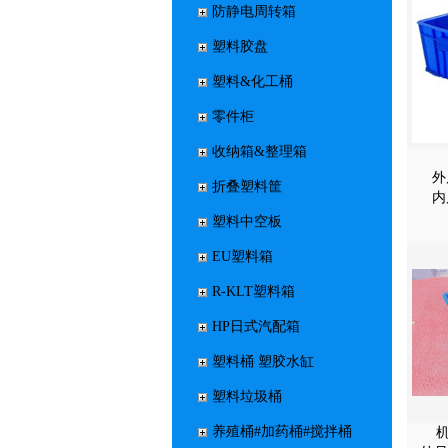
防静电周转箱
塑料胶盘
塑料&化工桶
零件柜
收纳箱&整理箱
外
折叠塑料筐
内
塑料中空板
EU塑料箱
R-KLT塑料箱
HP日式汽配箱
塑料桶 塑胶水缸
塑料垃圾桶
养殖桶#加药桶#搅拌桶