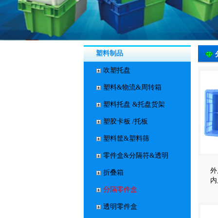
塑料制品
吹塑托盘
塑料&物流&周转箱
塑料托盘 &托盘货架
塑胶卡板 /托板
塑料筐&塑料筛
零件盒&分隔符&透明
外
折叠箱
内
分隔零件盒
透明零件盒