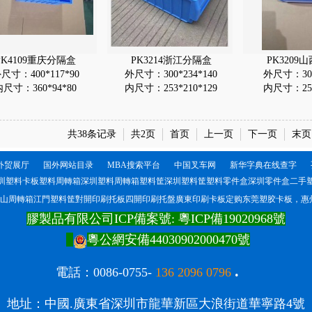
PK4109重庆分隔盒
PK3214浙江分隔盒
PK3209
尺寸：400*117*90
外尺寸：300*234*140
外尺寸：300
内尺寸：360*94*80
内尺寸：253*210*129
内尺寸：256
共38条记录
共2页
首页
上一页
下一页
末页
外贸展厅
国外网站目录
MBA搜索平台
中国叉车网
新华字典在线查字
圳塑料卡板塑料周轉箱深圳塑料周轉箱塑料筐深圳塑料筐塑料零件盒深圳零件盒二手
山周轉箱江門塑料筐對開印刷托板四開印刷托盤廣東印刷卡板定购东莞塑胶卡板，惠州
膠製品有限公司ICP備案號:
粵ICP備19020968號
粵公網安備44030902000470號
.
電
話：0086-0755-
136 2096 0796
地址：中國.廣東省深圳市龍華新區大浪街道華寧路4號