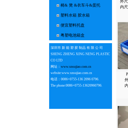
外尺寸
椅& 凳 &衣车斗&蛋托
内尺寸
塑料水箱 胶水箱
便宜塑料托盘
粤塑电池箱盒
深圳市 新 能 塑 胶 制品 有 限 公 司
SHENG ZHENG XING NENG PLASTIC
CO LTD
网址：
www.xnsujiao.com.cn
website:www.xnsujiao.com.cn
电话：0086+0755-136 2096 0796.
外
The phone:0086+0755-13620960796.
内