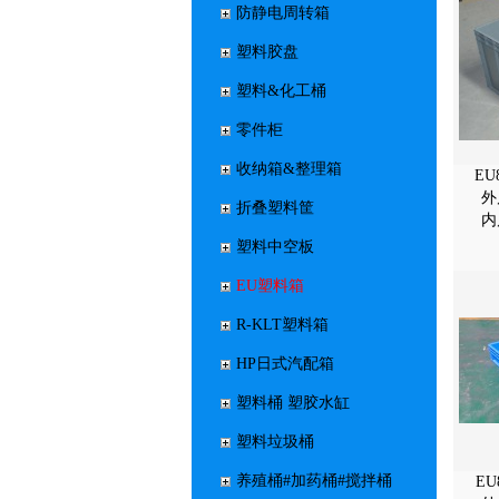
防静电周转箱
塑料胶盘
塑料&化工桶
零件柜
收纳箱&整理箱
E
外
折叠塑料筐
内
塑料中空板
EU塑料箱
R-KLT塑料箱
HP日式汽配箱
塑料桶 塑胶水缸
塑料垃圾桶
养殖桶#加药桶#搅拌桶
E