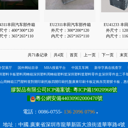
U4311丰田汽车部件箱
EU2311丰田汽车部件箱
EU41233 
尺寸：400*300*120
外尺寸：300*200*120
外尺寸：1200
尺寸：365*265*110
内尺寸：265*165*110
内尺寸：1165
共71条记录
共4页
首页
上一页
下一页
末页
外贸展厅
国外网站目录
MBA搜索平台
中国叉车网
新华字典在线查字
圳塑料卡板塑料周轉箱深圳塑料周轉箱塑料筐深圳塑料筐塑料零件盒深圳零件盒二手
山周轉箱江門塑料筐對開印刷托板四開印刷托盤廣東印刷卡板定购东莞塑胶卡板，惠州
膠製品有限公司ICP備案號:
粵ICP備19020968號
粵公網安備44030902000470號
.
電
話：0086-0755-
136 2096 0796
地址：中國.廣東省深圳市龍華新區大浪街道華寧路4號