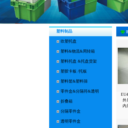
塑料制品
吹塑托盘
塑料&物流&周转箱
塑料托盘 &托盘货架
塑胶卡板 /托板
塑料筐&塑料筛
零件盒&分隔符&透明
EU
外尺
折叠箱
内尺
分隔零件盒
透明零件盒