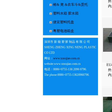
外
椅& 凳 &衣车斗&蛋托
内
塑料水箱 胶水箱
便宜塑料托盘
粤塑电池箱盒
深圳市 新 能 塑 胶 制品 有 限 公 司
SHENG ZHENG XING NENG PLASTIC
CO LTD
网址：
www.xnsujiao.com.cn
website:www.xnsujiao.com.cn
E
电话：0086+0755-136 2096 0796.
外
The phone:0086+0755-13620960796.
内