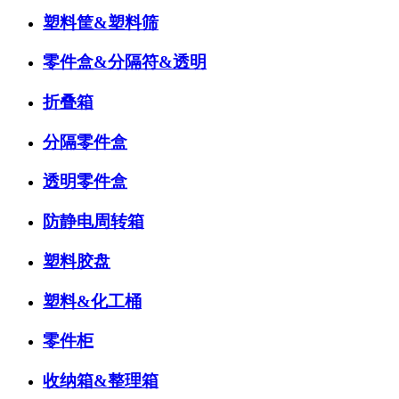
塑料筐&塑料筛
零件盒&分隔符&透明
折叠箱
分隔零件盒
透明零件盒
防静电周转箱
塑料胶盘
塑料&化工桶
零件柜
收纳箱&整理箱