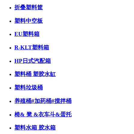
折叠塑料筐
塑料中空板
EU塑料箱
R-KLT塑料箱
HP日式汽配箱
塑料桶 塑胶水缸
塑料垃圾桶
养殖桶#加药桶#搅拌桶
椅& 凳 &衣车斗&蛋托
塑料水箱 胶水箱