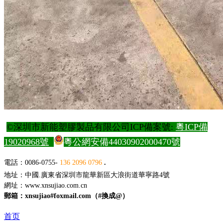
©深圳市新能塑膠製品有限公司ICP備案號:
粵ICP備
19020968號
粵公網安備44030902000470號
電
話：0086-0755-
136 2096 0796
.
地址：中國.廣東省深圳市龍華新區大浪街道華寧路4號
網址：
www.xnsujiao.com.cn
郵箱：xnsujiao#foxmail.com（#換成@）
首页