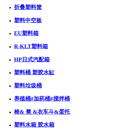
折叠塑料筐
塑料中空板
EU塑料箱
R-KLT塑料箱
HP日式汽配箱
塑料桶 塑胶水缸
塑料垃圾桶
养殖桶#加药桶#搅拌桶
椅& 凳 &衣车斗&蛋托
塑料水箱 胶水箱