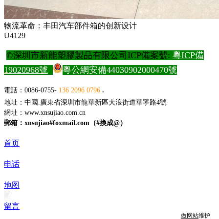
物流革命：丰田汽车部件箱的创新设计
U4129
©深圳市新能塑膠製品有限公司ICP備案號:
粵ICP備
19020968號
粵公網安備44030902000470號
電
話：0086-0755-
136 2096 0796
.
地址：中國.廣東省深圳市龍華新區大浪街道華寧路4號
網址：
www.xnsujiao.com.cn
郵箱：xnsujiao#foxmail.com（#換成@）
首页
电话
地图
留言
做网站
维护