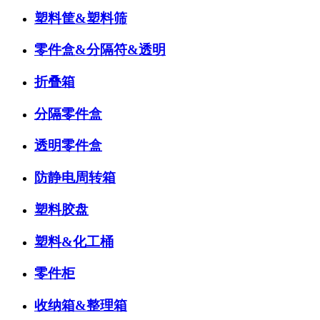
塑料筐&塑料筛
零件盒&分隔符&透明
折叠箱
分隔零件盒
透明零件盒
防静电周转箱
塑料胶盘
塑料&化工桶
零件柜
收纳箱&整理箱