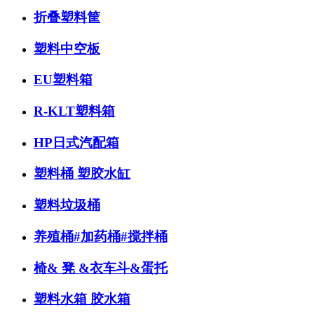
折叠塑料筐
塑料中空板
EU塑料箱
R-KLT塑料箱
HP日式汽配箱
塑料桶 塑胶水缸
塑料垃圾桶
养殖桶#加药桶#搅拌桶
椅& 凳 &衣车斗&蛋托
塑料水箱 胶水箱