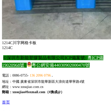
1214C川字网格卡板
1214C
©深圳市新能塑膠製品有限公司ICP備案號:
粵ICP備
19020968號
粵公網安備44030902000470號
電
話：0086-0755-
136 2096 0796
.
地址：中國.廣東省深圳市龍華新區大浪街道華寧路4號
網址：
www.xnsujiao.com.cn
郵箱：xnsujiao#foxmail.com（#換成@）
首页