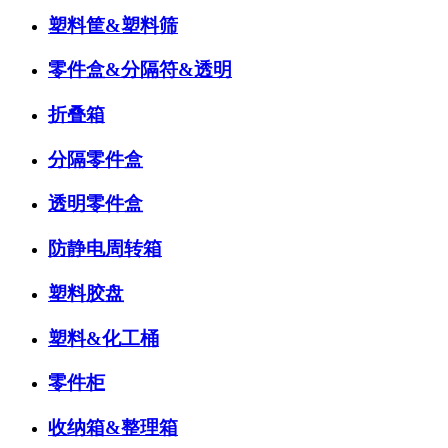
塑料筐&塑料筛
零件盒&分隔符&透明
折叠箱
分隔零件盒
透明零件盒
防静电周转箱
塑料胶盘
塑料&化工桶
零件柜
收纳箱&整理箱