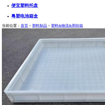
便宜塑料托盘
粤塑电池箱盒
当前位置：
首页
>
塑料制品
>
塑料&物流&周转箱