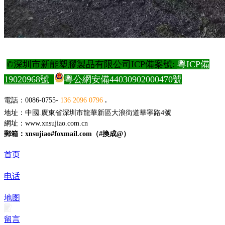
©深圳市新能塑膠製品有限公司ICP備案號:
粵ICP備
19020968號
粵公網安備44030902000470號
電
話：0086-0755-
136 2096 0796
.
地址：中國.廣東省深圳市龍華新區大浪街道華寧路4號
網址：
www.xnsujiao.com.cn
郵箱：xnsujiao#foxmail.com（#換成@）
首页
电话
地图
留言