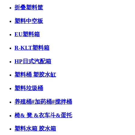
折叠塑料筐
塑料中空板
EU塑料箱
R-KLT塑料箱
HP日式汽配箱
塑料桶 塑胶水缸
塑料垃圾桶
养殖桶#加药桶#搅拌桶
椅& 凳 &衣车斗&蛋托
塑料水箱 胶水箱